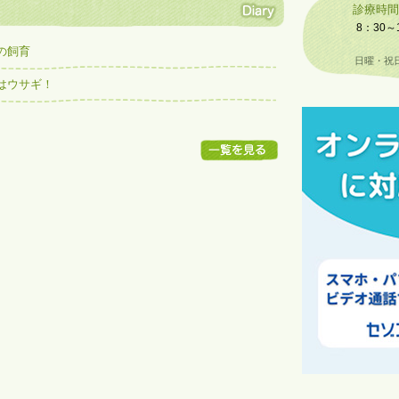
診療時間
8：30～12
（土曜日
の飼育
日曜・祝日
はウサギ！