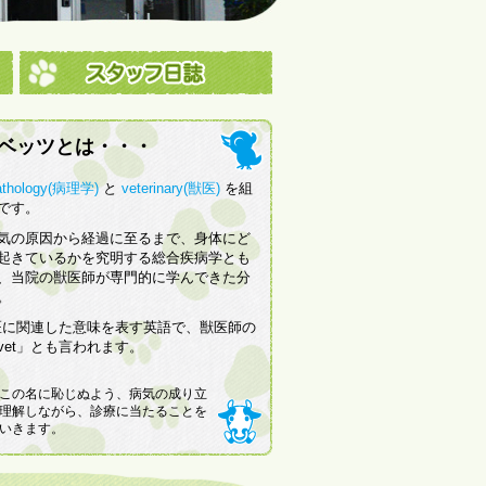
ベッツとは・・・
athology(病理学)
と
veterinary(獣医)
を組
です。
気の原因から経過に至るまで、身体にど
起きているかを究明する総合疾病学とも
、当院の獣医師が専門的に学んできた分
。
ryは獣医に関連した意味を表す英語で、獣医師の
vet」とも言われます。
この名に恥じぬよう、病気の成り立
理解しながら、診療に当たることを
いきます。