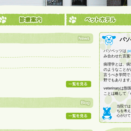
パソ
パソベッツは
p
み合わせた言葉
病理学とは、病
のようなことが
言うべき学問で
野でもあります
veterina
ことは略して「
当院では
ちを考え
心がけて